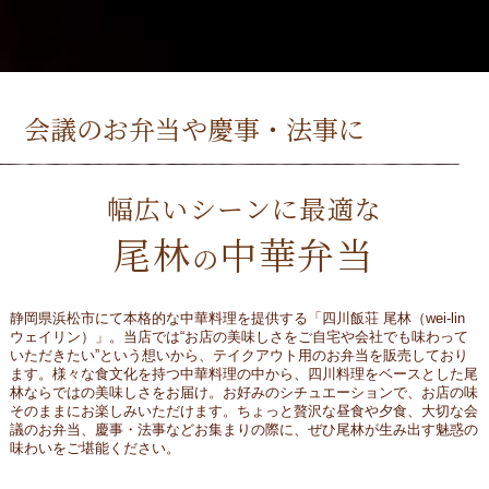
会議のお弁当や慶事・法事に
幅広いシーンに最適な
尾林
中華弁当
の
静岡県浜松市にて本格的な中華料理を提供する「四川飯荘 尾林（wei-lin
ウェイリン）」。当店では“お店の美味しさをご自宅や会社でも味わって
いただきたい”という想いから、テイクアウト用のお弁当を販売しており
ます。様々な食文化を持つ中華料理の中から、四川料理をベースとした尾
林ならではの美味しさをお届け。お好みのシチュエーションで、お店の味
そのままにお楽しみいただけます。ちょっと贅沢な昼食や夕食、大切な会
議のお弁当、慶事・法事などお集まりの際に、ぜひ尾林が生み出す魅惑の
味わいをご堪能ください。