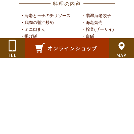
料理の内容
・海老と玉子のチリソース
・翡翠海老餃子
・鶏肉の醤油炒め
・海老焼売
・ミニ肉まん
・搾菜(ザーサイ)
・揚げ餅
・白飯
など
※季節によりお野菜が変わります。
※1,836円（税込み）弁当もご用意しております。
※価格の対応もしておりますので、気軽にお問い合わせください。
お集まりの際には
ぜひ“オードブル”を。