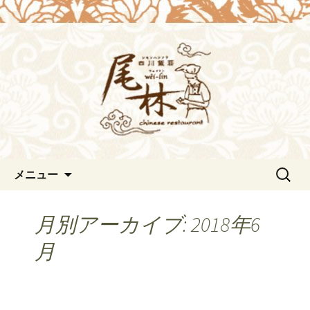
浜松の中華料理[尾林～Wei-lin（ウェイ
リン）]のブログ。デートや接待にも。
浜松の中華料理[尾林～Wei-
北京ダックも味わえます。
lin（ウェイリン）]からのお知
らせ。
コンテンツへ移動
検
メニュー
索:
月別アーカイブ: 2018年6
月