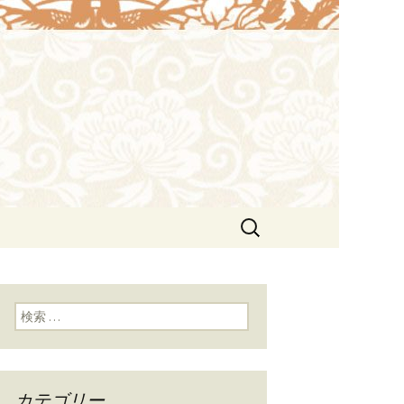
や接待にも。北京ダックも味わえま
lin（ウェイ
検
索:
検索:
カテゴリー