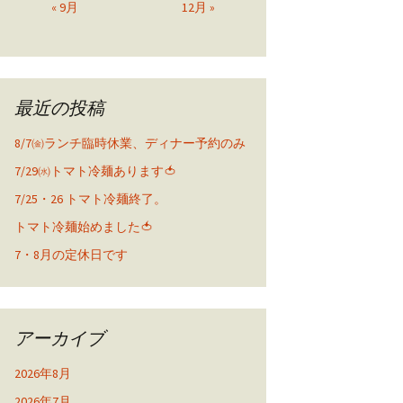
« 9月
12月 »
最近の投稿
8/7㈮ランチ臨時休業、ディナー予約のみ
7/29㈬トマト冷麺あります🍅
7/25・26 トマト冷麺終了。
トマト冷麺始めました🍅
7・8月の定休日です
アーカイブ
2026年8月
2026年7月