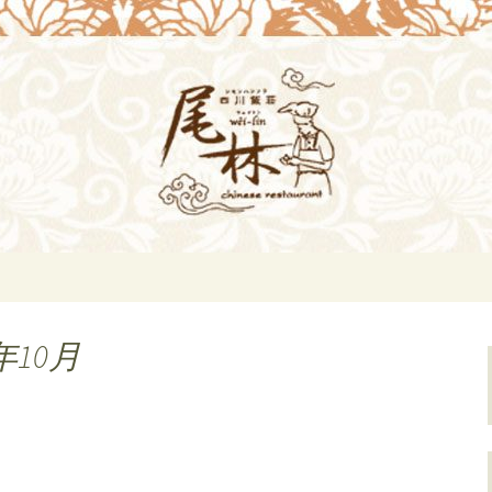
i-lin（ウェイリン）]のブログ。デート
理[尾林～Wei-
らのお知らせ。
年10月