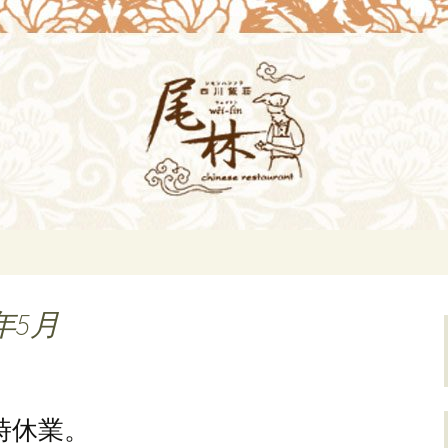
i-lin（ウェイリン）]のブログ。デート
理[尾林～Wei-
らのお知らせ。
年5月
臨時休業。