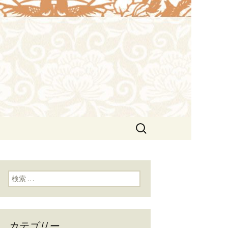
や接待にも。北京ダックも味わえま
lin（ウェイ
検
索:
検索:
カテゴリー