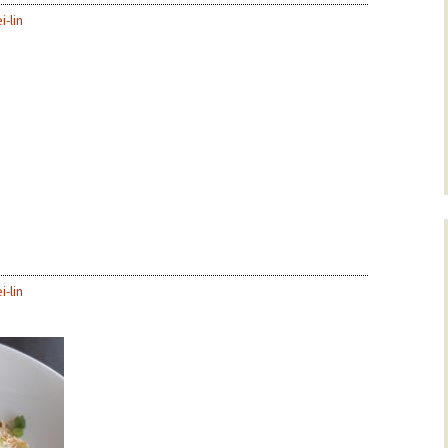
i-lin
。
i-lin