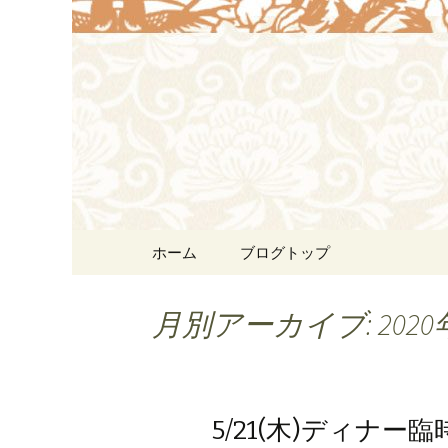
浜松の中華料理[尾林～We
す。
浜松の中華料
リン）]か
コンテンツへ移動
ホーム
ブログトップ
月別アーカイブ: 2020
5/21(木)ディナー