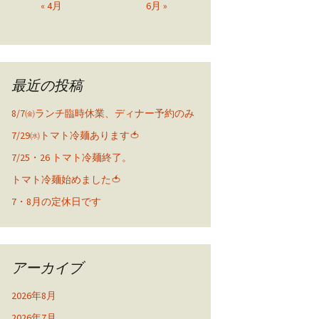
« 4月
6月 »
最近の投稿
8/7㈮ランチ臨時休業、ディナー予約のみ
7/29㈬トマト冷麺あります🍅
7/25・26 トマト冷麺終了。
トマト冷麺始めました🍅
7・8月の定休日です
アーカイブ
2026年8月
2026年7月