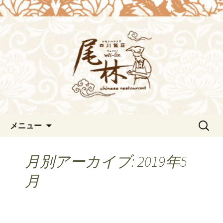
浜松の中華料理[尾林～Wei-lin（ウェイ
リン）]のブログ。デートや接待にも。
浜松の中華料理[尾林～Wei-
北京ダックも味わえます。
lin（ウェイリン）]からのお知
らせ。
コンテンツへ移動
検
メニュー
索:
月別アーカイブ: 2019年5
月