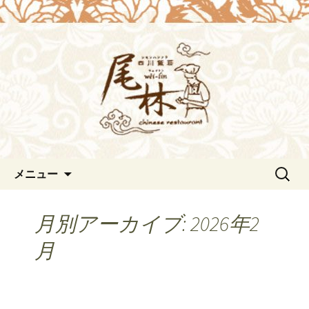
浜松の中華料理[尾林～Wei-lin（ウェイ
リン）]のブログ。デートや接待にも。
浜松の中華料理[尾林～Wei-
北京ダックも味わえます。
lin（ウェイリン）]からのお知
らせ。
コンテンツへ移動
検
メニュー
索:
月別アーカイブ: 2026年2
月