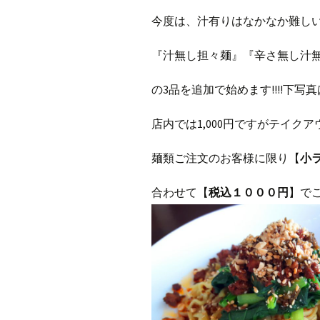
今度は、汁有りはなかなか難し
『汁無し担々麺』『辛さ無し汁無し
の3品を追加で始めます!!!!下写
店内では1,000円ですがテイク
麺類ご注文のお客様に限り【
小
合わせて【
税込１０００円
】で