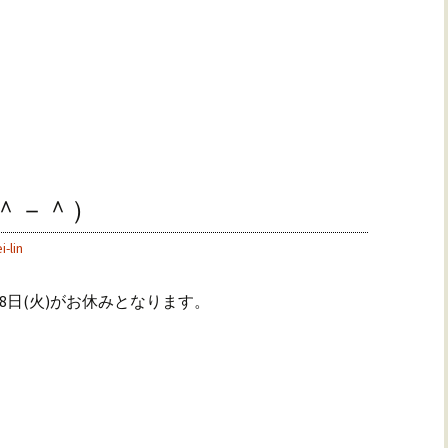
＾－＾）
i-lin
28日(火)がお休みとなります。