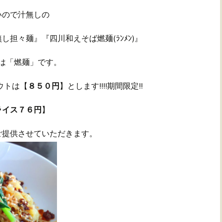
いので汁無しの
担々麺』『四川和えそば燃麺(ﾗﾝﾒﾝ)』
真は「燃麺」です。
アウトは【
８５０円
】とします!!!!期間限定!!
ライス７６円
】
ご提供させていただきます。