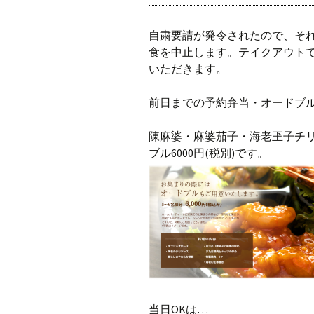
自粛要請が発令されたので、それにし
食を中止します。テイクアウト
いただきます。
前日までの予約弁当・オードブ
陳麻婆・麻婆茄子・海老玊子チリ・
ブル6000円(税別)です。
当日OKは…