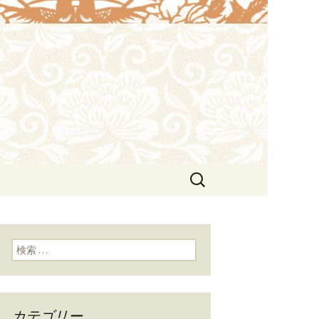
や接待にも。北京ダックも味わえま
lin（ウェイ
検
索:
検索:
カテゴリー