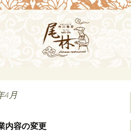
i-lin（ウェイリン）]のブログ。デート
理[尾林～Wei-
らのお知らせ。
年4月
業内容の変更