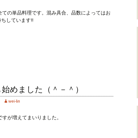
ぼ全ての単品料理です。混み具合、品数によってはお
ちしています!!
も始めました（＾－＾）
wei-lin
つですが増えてまいりました。