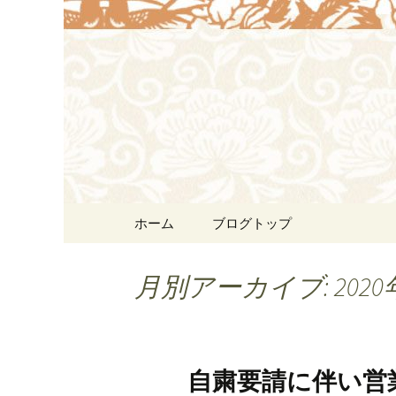
浜松の中華料理[尾林～We
す。
浜松の中華料
リン）]か
コンテンツへ移動
ホーム
ブログトップ
月別アーカイブ: 2020
自粛要請に伴い営