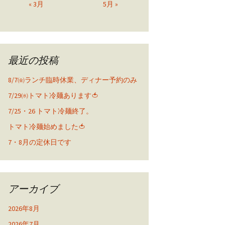
« 3月
5月 »
最近の投稿
8/7㈮ランチ臨時休業、ディナー予約のみ
7/29㈬トマト冷麺あります🍅
7/25・26 トマト冷麺終了。
トマト冷麺始めました🍅
7・8月の定休日です
アーカイブ
2026年8月
2026年7月