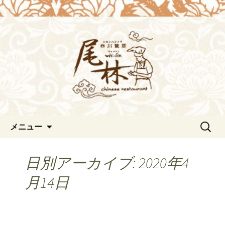
浜松の中華料理[尾林～Wei-lin（ウェイ
リン）]のブログ。デートや接待にも。
浜松の中華料理[尾林～Wei-
北京ダックも味わえます。
lin（ウェイリン）]からのお知
らせ。
コンテンツへ移動
検
メニュー
索:
日別アーカイブ: 2020年4
月14日