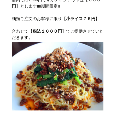
円
】とします!!!!期間限定!!
麺類ご注文のお客様に限り【
小ライス７６円
】
合わせて【
税込１０００円
】でご提供させていた
だきます。