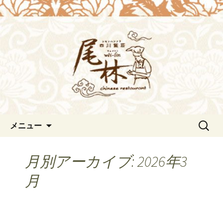
浜松の中華料理[尾林～Wei-lin（ウェイ
リン）]のブログ。デートや接待にも。
浜松の中華料理[尾林～Wei-
北京ダックも味わえます。
lin（ウェイリン）]からのお知
らせ。
コンテンツへ移動
検
メニュー
索:
月別アーカイブ: 2026年3
月