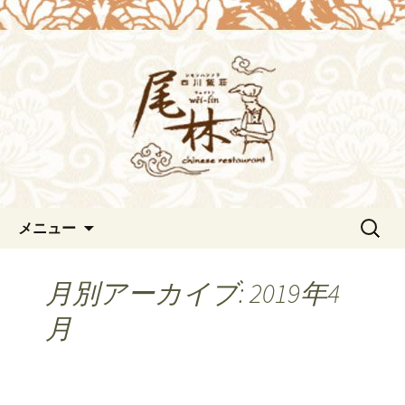
浜松の中華料理[尾林～Wei-lin（ウェイ
リン）]のブログ。デートや接待にも。
浜松の中華料理[尾林～Wei-
北京ダックも味わえます。
lin（ウェイリン）]からのお知
らせ。
コンテンツへ移動
検
メニュー
索:
月別アーカイブ: 2019年4
月