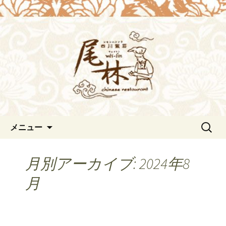
浜松の中華料理[尾林～Wei-lin（ウェイ
リン）]のブログ。デートや接待にも。
浜松の中華料理[尾林～Wei-
北京ダックも味わえます。
lin（ウェイリン）]からのお知
らせ。
コンテンツへ移動
検
メニュー
索:
月別アーカイブ: 2024年8
月