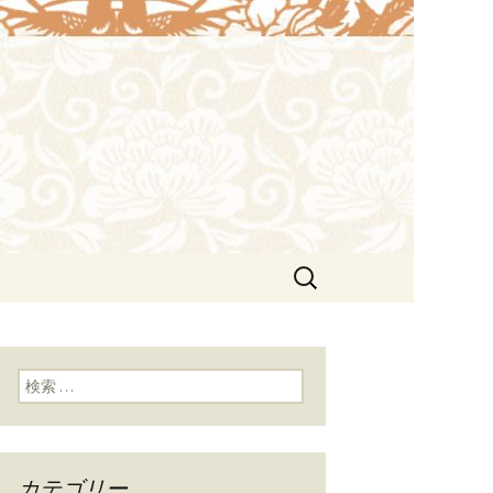
や接待にも。北京ダックも味わえま
lin（ウェイ
検
索:
検索:
カテゴリー