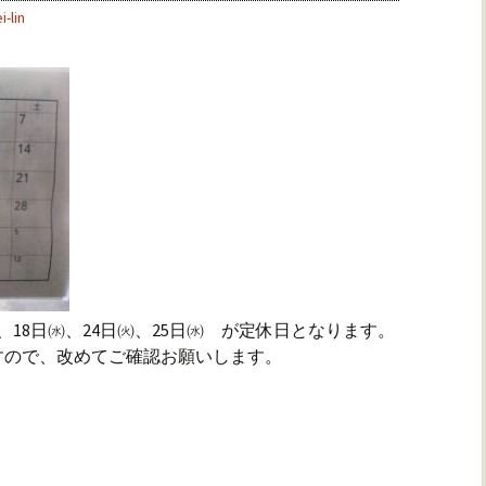
i-lin
㈫、18日㈬、24日㈫、25日㈬ が定休日となります。
すので、改めてご確認お願いします。