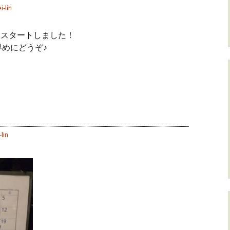
i-lin
0円』スタートしました！
めにどうぞ♪
lin