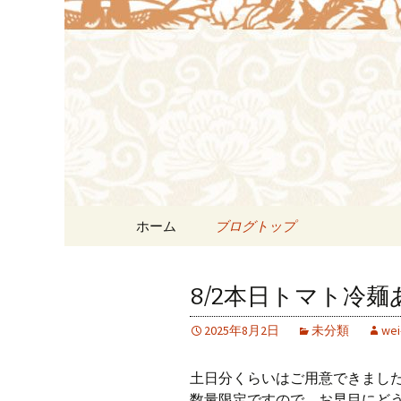
浜松の中華料理[尾林～We
す。
浜松の中華料
リン）]か
コンテンツへ移動
ホーム
ブログトップ
8/2本日トマト冷
2025年8月2日
未分類
wei-
土日分くらいはご用意できました
数量限定ですので、お早目にど