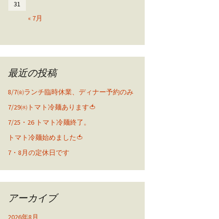
31
« 7月
最近の投稿
8/7㈮ランチ臨時休業、ディナー予約のみ
7/29㈬トマト冷麺あります🍅
7/25・26 トマト冷麺終了。
トマト冷麺始めました🍅
7・8月の定休日です
アーカイブ
2026年8月