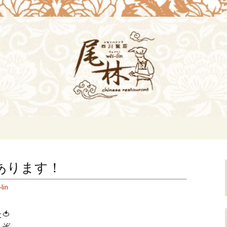
i-lin（ウェイリン）]のブログ。デート
理[尾林～Wei-
らのお知らせ。
麺あります！
lin
🍅
うぞ。