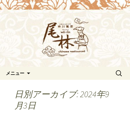
浜松の中華料理[尾林～Wei-lin（ウェイ
リン）]のブログ。デートや接待にも。
浜松の中華料理[尾林～Wei-
北京ダックも味わえます。
lin（ウェイリン）]からのお知
らせ。
コンテンツへ移動
検
メニュー
索:
日別アーカイブ: 2024年9
月3日