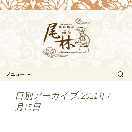
浜松の中華料理[尾林～Wei-lin（ウェイ
リン）]のブログ。デートや接待にも。
浜松の中華料理[尾林～Wei-
北京ダックも味わえます。
lin（ウェイリン）]からのお知
らせ。
コンテンツへ移動
検
メニュー
索:
日別アーカイブ: 2021年7
月15日