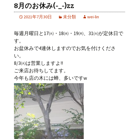
8月のお休み(-_-)zz
2021年7月30日
未分類
wei-lin
毎週月曜日と17㈫・18㈬・19㈭、31㈫が定休日で
す。
お盆休みで4連休しますのでお気を付けくださ
い。
8/3㈫は営業しますよ!!
ご来店お待ちしてます。
今年も店の木には蝉、多いですw