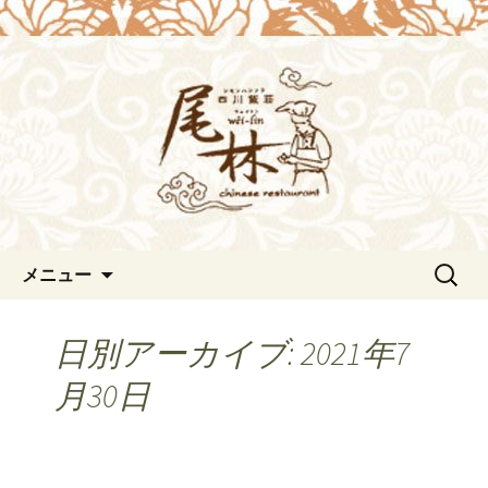
浜松の中華料理[尾林～Wei-lin（ウェイ
リン）]のブログ。デートや接待にも。
浜松の中華料理[尾林～Wei-
北京ダックも味わえます。
lin（ウェイリン）]からのお知
らせ。
コンテンツへ移動
検
メニュー
索:
日別アーカイブ: 2021年7
月30日